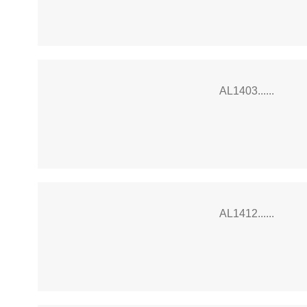
AL1403......
AL1412......