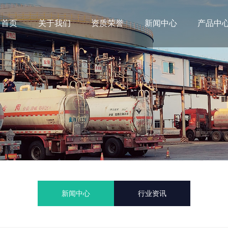
首页
关于我们
资质荣誉
新闻中心
产品中
新闻中心
行业资讯