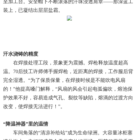
至加工台。安全帽下不断滚落的汗珠浸透肩章——那深蓝工
装上，已凝结出层层盐霜。
汗水浇铸的精度
在焊接处理工段，景象更为震撼。焊枪释放温度超高
温。70后技工许师傅手握焊枪，近距离的焊接，工作服后背
完全湿透。“为了保质保量，在焊接时候是不能吹电风扇
的！”他提高嗓门解释，“风扇的风会引起电弧偏吹，熔池保
护效果不好，容易造成气孔、裂纹等缺陷，熔滴的过渡方向
改变，使焊接无法进行！”。
“降温神器”里的温情
车间角落的“清凉补给站”成为生命绿洲。大容量冰柜塞