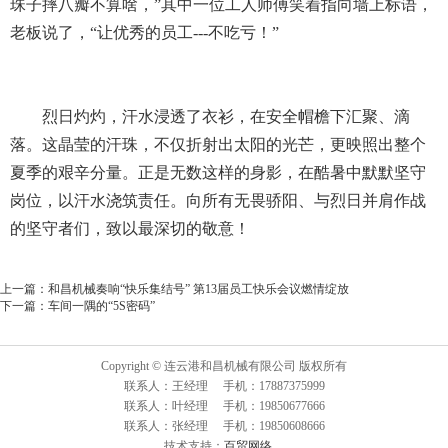
珠子摔八瓣不算啥，”其中一位工人师傅笑着指向墙上标语，
老板说了，“让优秀的员工---不吃亏！”
烈日灼灼，汗水浸透了衣衫，在安全帽檐下汇聚、滴
落。这晶莹的汗珠，不仅折射出太阳的光芒，更映照出整个
夏季的艰辛分量。正是无数这样的身影，在酷暑中默默坚守
岗位，以汗水浇筑责任。向所有无畏骄阳、与烈日并肩作战
的坚守者们，致以最深切的敬意！
上一篇：
和昌机械奏响“快乐集结号” 第13届员工快乐会议燃情绽放
下一篇：
车间一隅的“5S密码”
Copyright © 连云港和昌机械有限公司 版权所有
联系人：王经理 手机：17887375999
联系人：叶经理 手机：19850677666
联系人：张经理 手机：19850608666
技术支持：
百贸网络