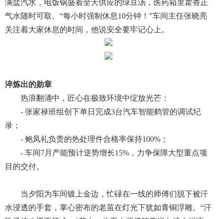
满盐汽水，电饭锅盛着全天供应的绿豆汤，医药箱里藿香正
气水随时可取。“每小时强制休息10分钟！”车间主任张晓亮
关注着大家休息的时间，他说安全要牢记心上。
淬炼出的勋章
热浪翻涌中，匠心在极致环境中绽放光芒：
- 张家禄班组创下单日完成3台汽车智能鹤管的调试纪
录；
- 鲍凤礼负责的热处理件合格率保持100%；
- 车间7月产能预计逆势增长15%，力争保障大型重点项
目的交付。
当夕阳为车间镀上金边，忙碌在一线的师傅们脱下被汗
水浸透的手套，掌心密布的老茧在灯光下犹如青铜浮雕。“汗