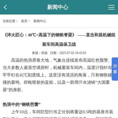
新闻中心
当前位置：
首页
>
新闻中心
《淬火匠心：40℃+高温下的钢铁脊梁》 ——直击和昌机械组
装车间高温保卫战
来源：和昌 日期：2025-07-02 16:43:05
高温的热浪席卷大地，气象台连续发布高温红色预警。
当大多数人避居空调房时，机械重装车间内，温度计指针却
牢牢钉在42℃刻度线上。这里没有清凉的角落，只有钢铁碰
撞的轰鸣、焊枪喷射的蓝焰，以及一群用汗水浇铸“大国重
器”的身影。
热浪中的“钢铁芭蕾”
上午10点，车间巨型行吊正分别将重达0.5吨的基座吊装